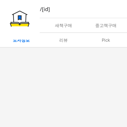
book/rent/[id]
대여
새책구매
중고책구매
도서정보
리뷰
Pick