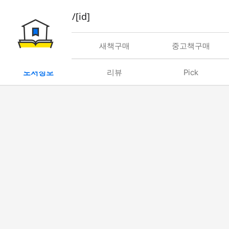
book/rent/[id]
대여
새책구매
중고책구매
도서정보
리뷰
Pick