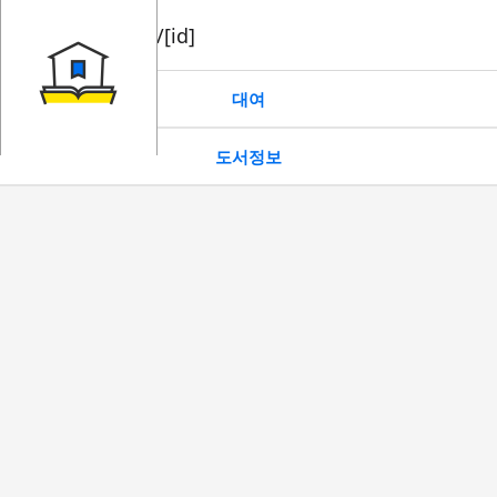
book/rent/[id]
대여
도서정보