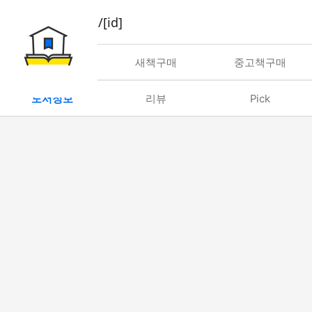
book/rent/[id]
대여
새책구매
중고책구매
도서정보
리뷰
Pick