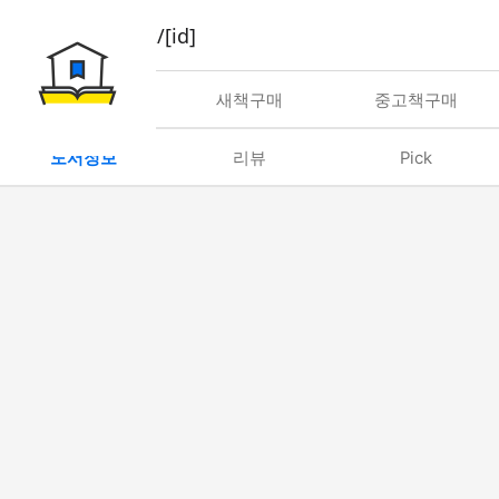
book/rent/[id]
대여
새책구매
중고책구매
도서정보
리뷰
Pick