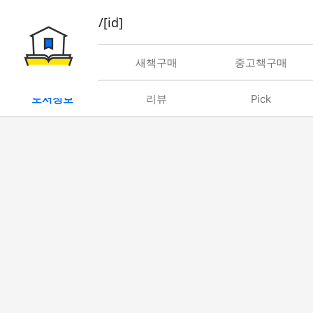
book/rent/[id]
대여
새책구매
중고책구매
도서정보
리뷰
Pick