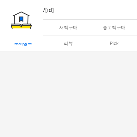
book/rent/[id]
대여
새책구매
중고책구매
도서정보
리뷰
Pick