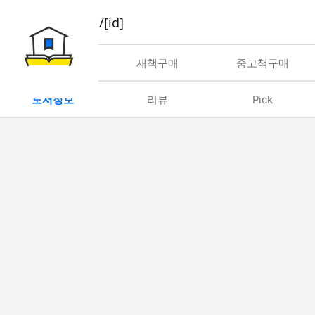
book/rent/[id]
대여
새책구매
중고책구매
도서정보
리뷰
Pick