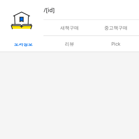
book/rent/[id]
대여
새책구매
중고책구매
도서정보
리뷰
Pick