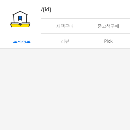
book/rent/[id]
대여
새책구매
중고책구매
도서정보
리뷰
Pick