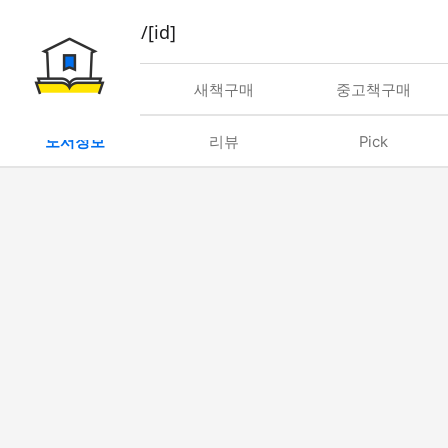
book/rent/[id]
대여
새책구매
중고책구매
도서정보
리뷰
Pick