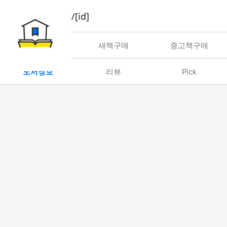
book/rent/[id]
대여
새책구매
중고책구매
도서정보
리뷰
Pick