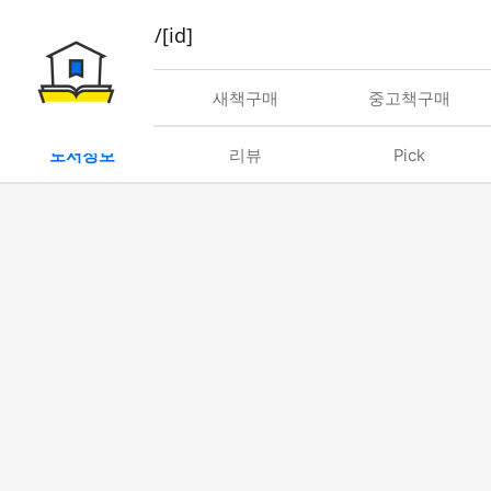
book/rent/[id]
대여
새책구매
중고책구매
도서정보
리뷰
Pick