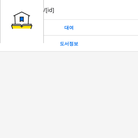
book/rent/[id]
대여
도서정보