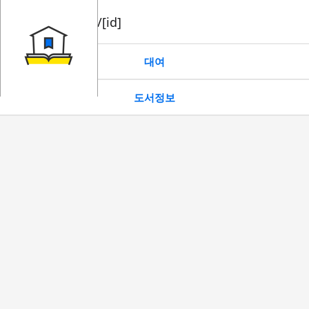
book/rent/[id]
대여
도서정보