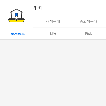
book/rent/[id]
대여
새책구매
중고책구매
도서정보
리뷰
Pick