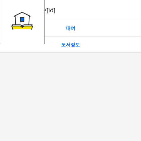
book/rent/[id]
대여
도서정보