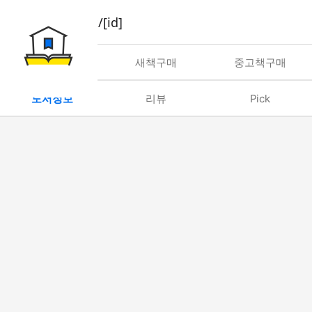
book/rent/[id]
대여
새책구매
중고책구매
도서정보
리뷰
Pick