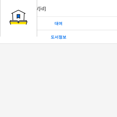
book/rent/[id]
대여
도서정보