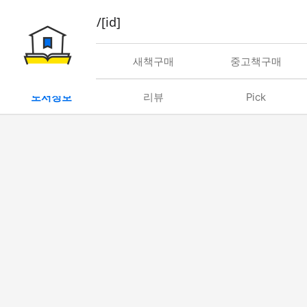
book/rent/[id]
대여
새책구매
중고책구매
도서정보
리뷰
Pick