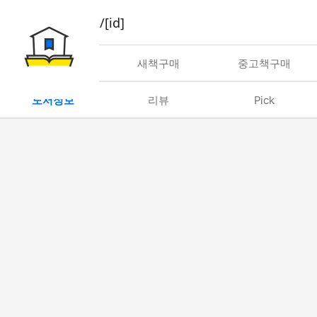
book/rent/[id]
대여
새책구매
중고책구매
도서정보
리뷰
Pick