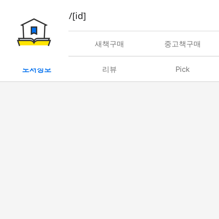
book/rent/[id]
대여
새책구매
중고책구매
도서정보
리뷰
Pick