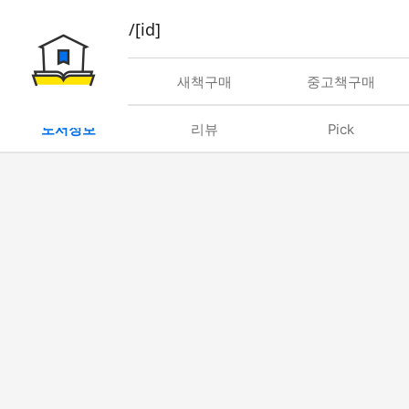
book/rent/[id]
대여
새책구매
중고책구매
도서정보
리뷰
Pick