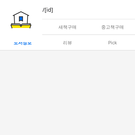
book/rent/[id]
대여
새책구매
중고책구매
도서정보
리뷰
Pick