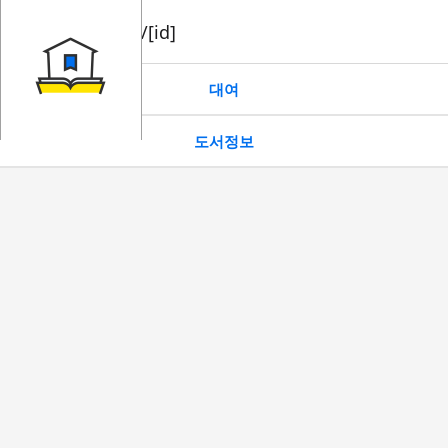
book/rent/[id]
대여
도서정보