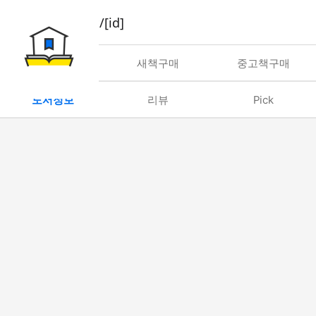
book/rent/[id]
대여
새책구매
중고책구매
도서정보
리뷰
Pick