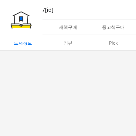
book/rent/[id]
대여
새책구매
중고책구매
도서정보
리뷰
Pick