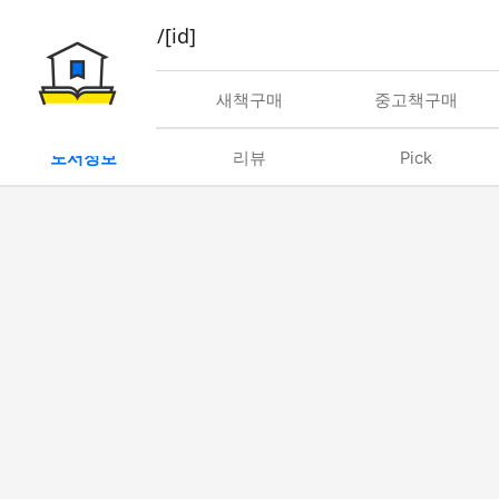
book/rent/[id]
대여
새책구매
중고책구매
도서정보
리뷰
Pick