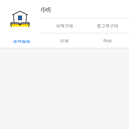
book/rent/[id]
대여
새책구매
중고책구매
도서정보
리뷰
Pick