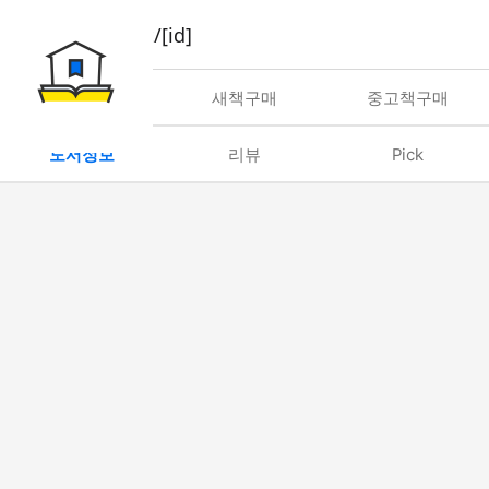
book/rent/[id]
대여
새책구매
중고책구매
도서정보
리뷰
Pick