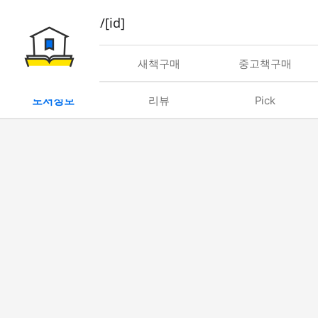
book/rent/[id]
대여
새책구매
중고책구매
도서정보
리뷰
Pick