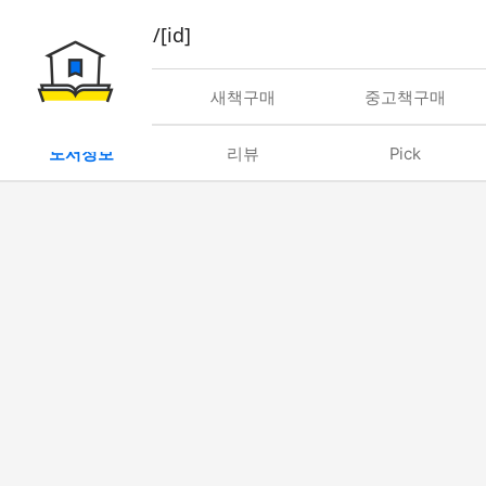
book/rent/[id]
대여
새책구매
중고책구매
도서정보
리뷰
Pick