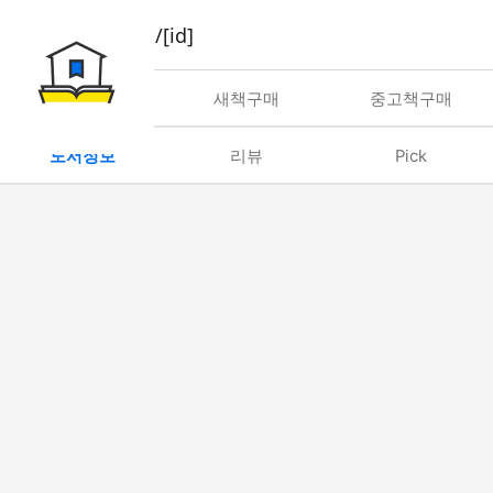
book/rent/[id]
대여
새책구매
중고책구매
도서정보
리뷰
Pick