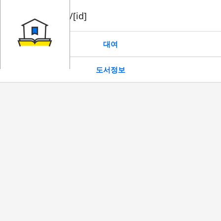
book/rent/[id]
대여
도서정보