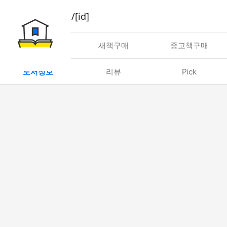
book/rent/[id]
대여
새책구매
중고책구매
도서정보
리뷰
Pick