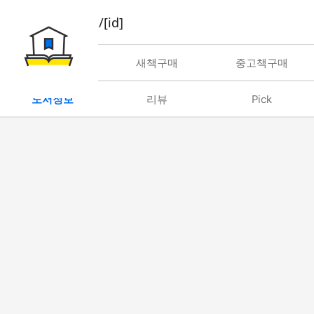
book/rent/[id]
대여
새책구매
중고책구매
도서정보
리뷰
Pick