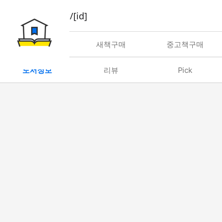
book/rent/[id]
대여
새책구매
중고책구매
도서정보
리뷰
Pick