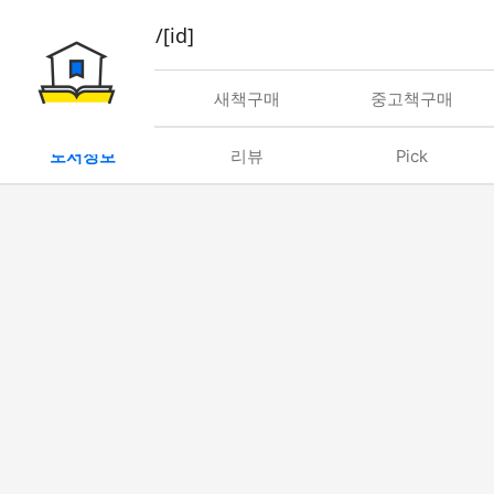
book/rent/[id]
대여
새책구매
중고책구매
도서정보
리뷰
Pick