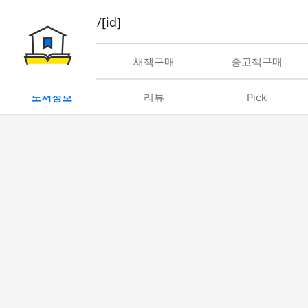
book/rent/[id]
대여
새책구매
중고책구매
도서정보
리뷰
Pick