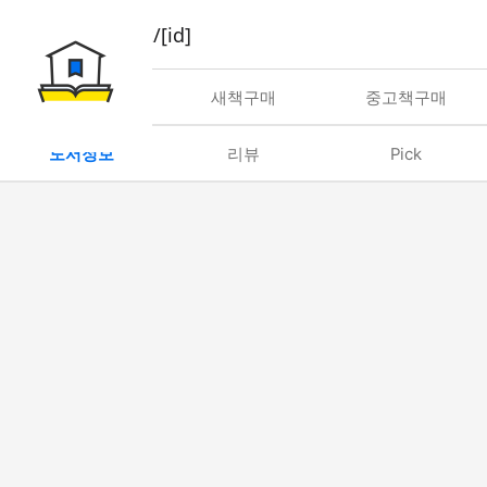
book/rent/[id]
대여
새책구매
중고책구매
도서정보
리뷰
Pick