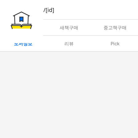
book/rent/[id]
대여
새책구매
중고책구매
도서정보
리뷰
Pick