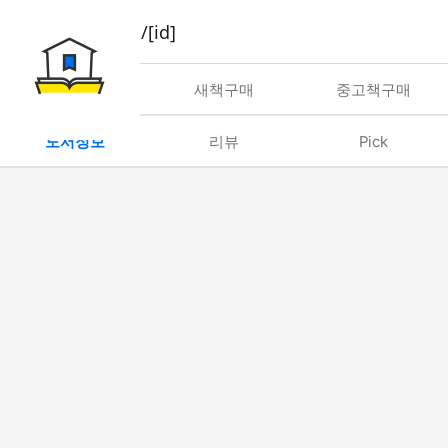
book/rent/[id]
대여
새책구매
중고책구매
도서정보
리뷰
Pick