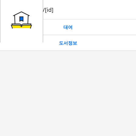
book/rent/[id]
대여
도서정보