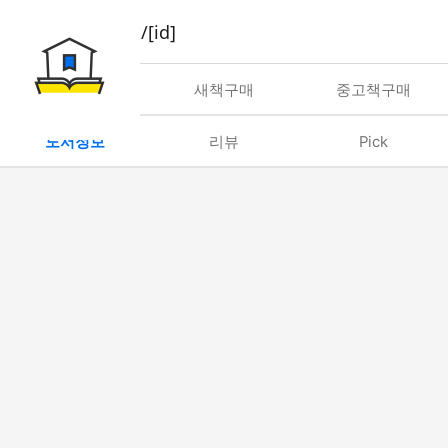
book/rent/[id]
대여
새책구매
중고책구매
도서정보
리뷰
Pick