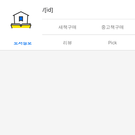
book/rent/[id]
대여
새책구매
중고책구매
도서정보
리뷰
Pick