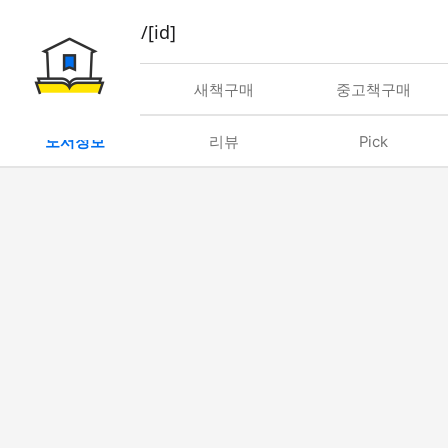
book/rent/[id]
대여
새책구매
중고책구매
도서정보
리뷰
Pick