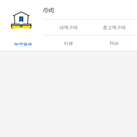
book/rent/[id]
대여
새책구매
중고책구매
도서정보
리뷰
Pick