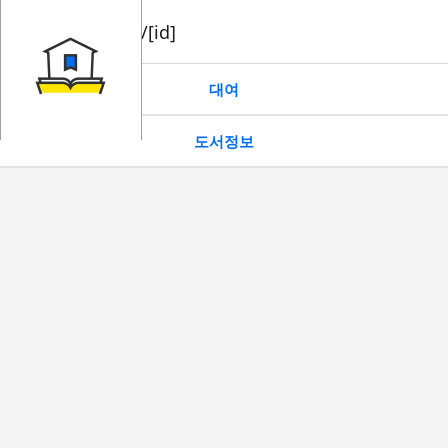
book/rent/[id]
대여
도서정보