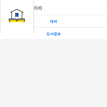
book/rent/[id]
대여
도서정보