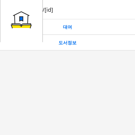
book/rent/[id]
대여
도서정보